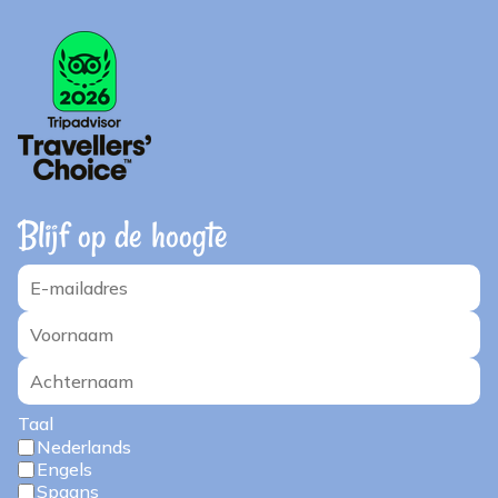
Blijf op de hoogte
Taal
Nederlands
Engels
Spaans