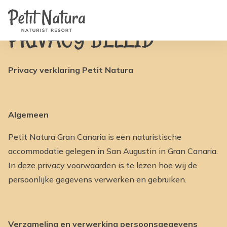
Home
Petit Natura
/
voorwaarden
/
Privacy beleid
Kamers
Foto's
PRIVACY BELEID
Reviews
Faciliteiten
Nieuws
FAQ
Privacy verklaring Petit Natura
Contact
NL
EN
FR
Algemeen
IT
DE
Petit Natura Gran Canaria is een naturistische
ES
Beschikbaarheid & Prijzen
accommodatie gelegen in San Augustin in Gran Canaria.
In deze privacy voorwaarden is te lezen hoe wij de
persoonlijke gegevens verwerken en gebruiken.
Verzameling en verwerking persoonsgegevens