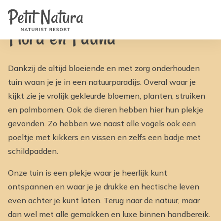
Home
Petit Natura
/
Faciliteiten
/
Flora & Fauna | Petit Natura
Kamers
Foto's
Flora en Fauna
Reviews
Faciliteiten
Nieuws
FAQ
Dankzij de altijd bloeiende en met zorg onderhouden
Contact
tuin waan je je in een natuurparadijs. Overal waar je
NL
EN
kijkt zie je vrolijk gekleurde bloemen, planten, struiken
FR
en palmbomen. Ook de dieren hebben hier hun plekje
IT
gevonden. Zo hebben we naast alle vogels ook een
DE
ES
poeltje met kikkers en vissen en zelfs een badje met
Beschikbaarheid & Prijzen
schildpadden.
Onze tuin is een plekje waar je heerlijk kunt
ontspannen en waar je je drukke en hectische leven
even achter je kunt laten. Terug naar de natuur, maar
dan wel met alle gemakken en luxe binnen handbereik.