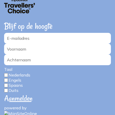
Blijf op de hoogte
Taal
Nederlands
Engels
Spaans
Duits
powered by