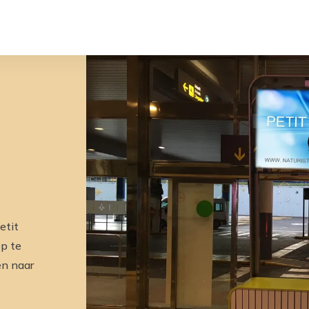
a
etit
op te
en naar