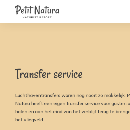
Petit Natura
Home
/
Faciliteiten
/
Transfer service | Petit Natur
Kamers
Foto's
Reviews
Faciliteiten
Nieuws
FAQ
Contact
NL
EN
FR
IT
Transfer service
DE
ES
Beschikbaarheid & Prijzen
Luchthaventransfers waren nog nooit zo makkelijk. P
Natura heeft een eigen transfer service voor gasten 
halen en aan het eind van het verblijf terug te breng
het vliegveld.