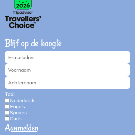
Blijf op de hoogte
Taal
Nederlands
Engels
Spaans
Duits