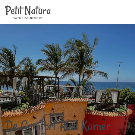
Home
Petit Natura
/
Kamers
/
Comfort Plus Kamer | Petit Natura
Kamers
Foto's
Reviews
Faciliteiten
Nieuws
FAQ
Contact
NL
EN
FR
IT
DE
ES
Beschikbaarheid & Prijzen
De Comfort Plus Kamer