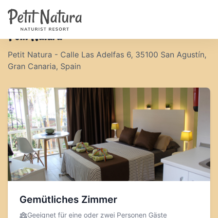
Petit Natura
Home
/
verfugbarkeit-und-preise
Zimmer
Fotos
Petit Natura
Bewertungen
Ausstattung
Petit Natura - Calle Las Adelfas 6, 35100 San Agustín,
Nachrichten
Gran Canaria, Spain
FAQ
Kontakt
NL
EN
FR
IT
DE
ES
Verfügbarkeit & Preise
Gemütliches Zimmer
Geeignet für eine oder zwei Personen
Gäste