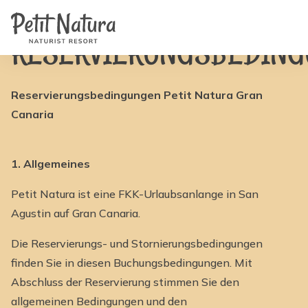
Home
Petit Natura
/
Reservierungsbedingungen
Zimmer
Fotos
RESERVIERUNGSBEDIN
Bewertungen
Ausstattung
Nachrichten
FAQ
Reservierungsbedingungen Petit Natura Gran
Kontakt
Canaria
NL
EN
FR
IT
1. Allgemeines
DE
ES
Petit Natura ist eine FKK-Urlaubsanlange in San
Verfügbarkeit & Preise
Agustin auf Gran Canaria.
Die Reservierungs- und Stornierungsbedingungen
finden Sie in diesen Buchungsbedingungen. Mit
Abschluss der Reservierung stimmen Sie den
allgemeinen Bedingungen und den