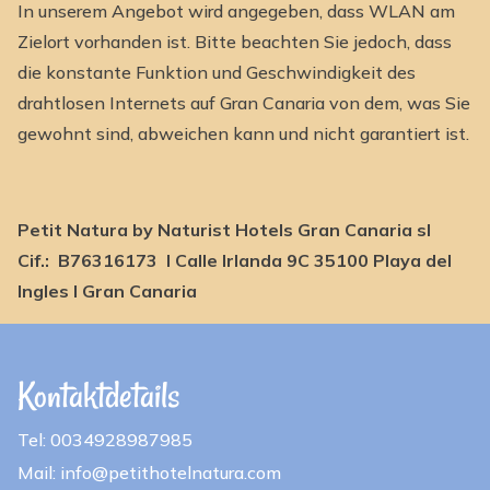
In unserem Angebot wird angegeben, dass WLAN am
Zielort vorhanden ist. Bitte beachten Sie jedoch, dass
die konstante Funktion und Geschwindigkeit des
drahtlosen Internets auf Gran Canaria von dem, was Sie
gewohnt sind, abweichen kann und nicht garantiert ist.
Petit Natura by Naturist Hotels Gran Canaria sl
Cif.: B76316173 I Calle Irlanda 9C 35100 Playa del
Ingles I Gran Canaria
Kontaktdetails
Tel: 0034928987985
Mail: info@petithotelnatura.com