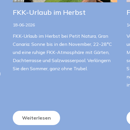
FKK-Urlaub im Herbst
18-06-2026
1
FKK-Urlaub im Herbst bei Petit Natura, Gran
V
Canaria: Sonne bis in den November, 22-28°C
u
und eine ruhige FKK-Atmosphäre mit Gärten,
M
Dachterrasse und Salzwasserpool. Verlängern
s
Sie den Sommer, ganz ohne Trubel.
S
g
n
i
Weiterlesen