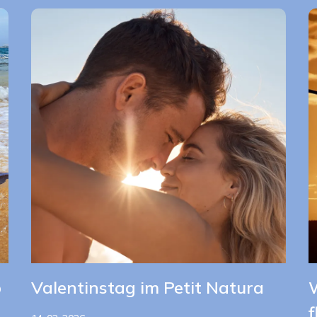
b
Valentinstag im Petit Natura
W
f