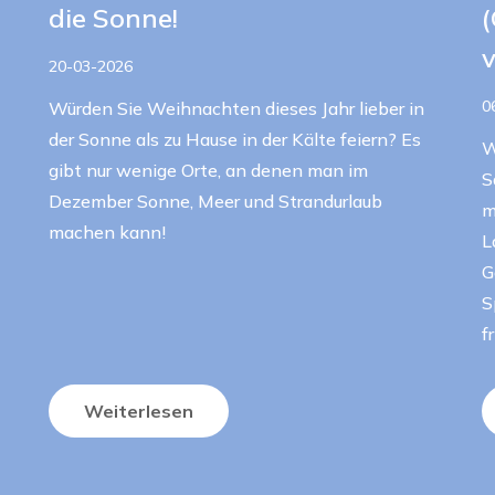
die Sonne!
v
20-03-2026
0
Würden Sie Weihnachten dieses Jahr lieber in
der Sonne als zu Hause in der Kälte feiern? Es
W
gibt nur wenige Orte, an denen man im
S
Dezember Sonne, Meer und Strandurlaub
m
machen kann!
L
G
S
f
Weiterlesen