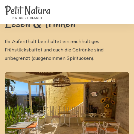
Home
Petit Natura
/
Ausstattung
/
Essen und Trinken | Petit Natura
Zimmer
Fotos
Essen & Trinken
Bewertungen
Ausstattung
Nachrichten
FAQ
Ihr Aufenthalt beinhaltet ein reichhaltiges
Kontakt
Frühstücksbuffet und auch die Getränke sind
NL
EN
unbegrenzt (ausgenommen Spirituosen).
FR
IT
DE
ES
Verfügbarkeit & Preise