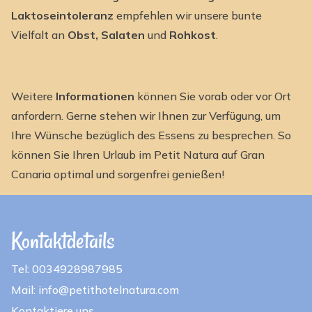
Laktoseintoleranz
empfehlen wir unsere bunte
Vielfalt an
Obst, Salaten
und
Rohkost
.
Weitere
Informationen
können Sie vorab oder vor Ort
anfordern. Gerne stehen wir Ihnen zur Verfügung, um
Ihre Wünsche bezüglich des Essens zu besprechen. So
können Sie Ihren Urlaub im Petit Natura auf Gran
Canaria optimal und sorgenfrei genießen!
Kontaktdetails
Tel: 0034928987985
Mail: info@petithotelnatura.com
Kontaktiere uns