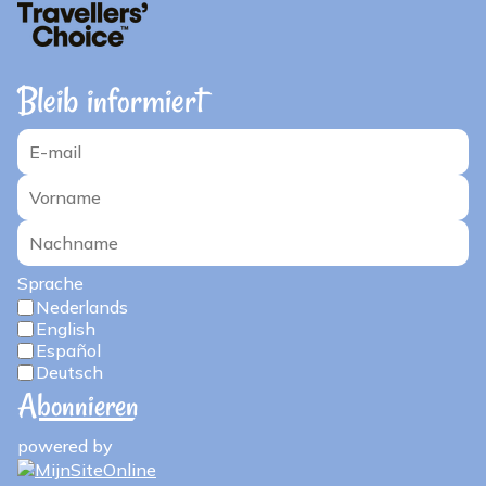
Bleib informiert
Sprache
Nederlands
English
Español
Deutsch
powered by