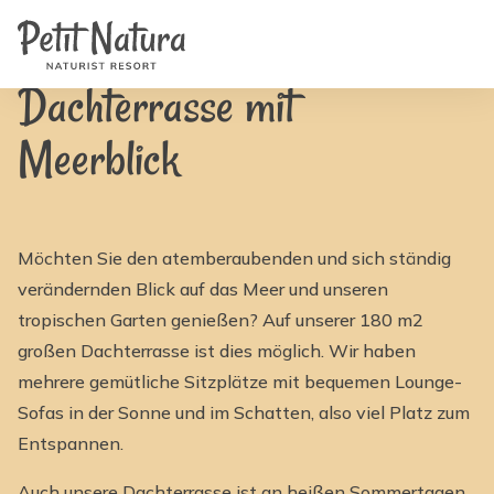
Home
Petit Natura
/
Ausstattung
/
Dachterrasse mit Meerblick | Petit Natura
Zimmer
Fotos
Bewertungen
Dachterrasse mit
Ausstattung
Nachrichten
Meerblick
FAQ
Kontakt
NL
EN
FR
IT
Möchten Sie den atemberaubenden und sich ständig
DE
verändernden Blick auf das Meer und unseren
ES
tropischen Garten genießen? Auf unserer 180 m2
Verfügbarkeit & Preise
großen Dachterrasse ist dies möglich. Wir haben
mehrere gemütliche Sitzplätze mit bequemen Lounge-
Sofas in der Sonne und im Schatten, also viel Platz zum
Entspannen.
Auch unsere Dachterrasse ist an heißen Sommertagen