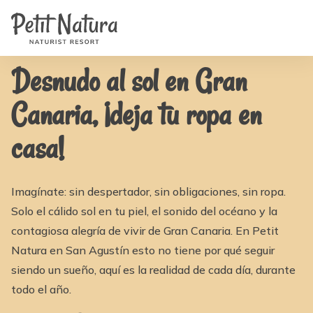
Home
Petit Natura
/
Noticias
/
¡Desnudo al sol en Gran Canaria | Vacaciones naturistas en
Habitaciones
Petit Natura
Fotos
Reseñas
Instalaciones
Desnudo al sol en Gran
Noticias
FAQ
Canaria, ¡deja tu ropa en
Contacto
NL
EN
casa!
FR
IT
DE
ES
Imagínate: sin despertador, sin obligaciones, sin ropa.
Disponibilidad y Precios
Solo el cálido sol en tu piel, el sonido del océano y la
contagiosa alegría de vivir de Gran Canaria. En Petit
Natura en San Agustín esto no tiene por qué seguir
siendo un sueño, aquí es la realidad de cada día, durante
todo el año.