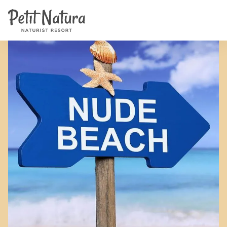
Home
Petit Natura
/
Noticias
/
Playas nudistas
Habitaciones
Fotos
Reseñas
Instalaciones
Noticias
FAQ
Contacto
NL
EN
FR
IT
DE
ES
Disponibilidad y Precios