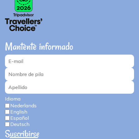
Mantente informado
Idioma
Nederlands
English
Español
Deutsch