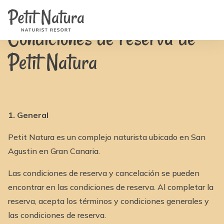
Home
Petit Natura
/
Condiciones de reserva
Habitaciones
Fotos
Condiciones de reserva de
Reseñas
Instalaciones
Petit Natura
Noticias
FAQ
Contacto
NL
EN
FR
1. General
IT
DE
ES
Petit Natura es un complejo naturista ubicado en San
Disponibilidad y Precios
Agustin en Gran Canaria.
Las condiciones de reserva y cancelación se pueden
encontrar en las condiciones de reserva. Al completar la
reserva, acepta los términos y condiciones generales y
las condiciones de reserva.