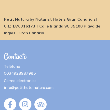
Petit Natura by Naturist Hotels Gran Canaria sl
Cif.: B76316173 I Calle Irlanda 9C 35100 Playa del
Ingles I Gran Canaria
Contacto
Teléfono
0034928987985
Correo electrónico:
info@petithotelnatura.com