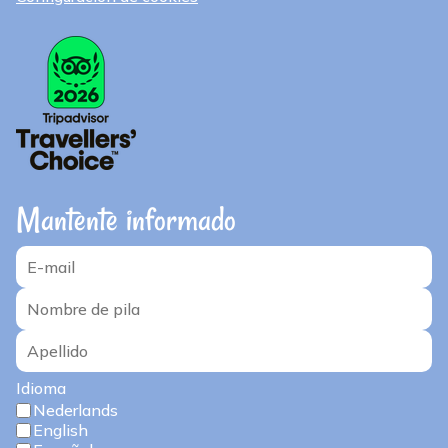
Mantente informado
Idioma
Nederlands
English