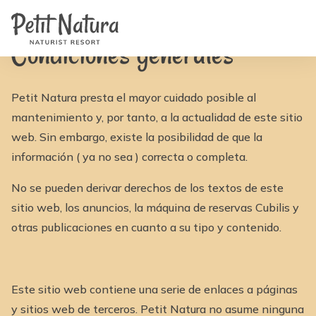
Home
Petit Natura
/
Condiciones generales
Habitaciones
Fotos
Condiciones generales
Reseñas
Instalaciones
Noticias
FAQ
Petit Natura presta el mayor cuidado posible al
Contacto
mantenimiento y, por tanto, a la actualidad de este sitio
NL
EN
web. Sin embargo, existe la posibilidad de que la
FR
información ( ya no sea ) correcta o completa.
IT
DE
No se pueden derivar derechos de los textos de este
ES
Disponibilidad y Precios
sitio web, los anuncios, la máquina de reservas Cubilis y
otras publicaciones en cuanto a su tipo y contenido.
Este sitio web contiene una serie de enlaces a páginas
y sitios web de terceros. Petit Natura no asume ninguna