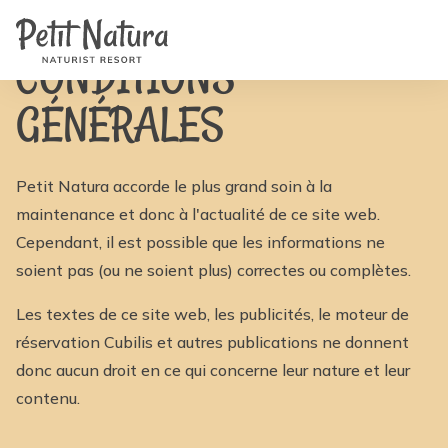
Home
Contact
/
voorwaarden
/
CONDITIONS GÉNÉRALES
NL
EN
CONDITIONS
FR
IT
GÉNÉRALES
DE
ES
Disponibilité et prix
Petit Natura accorde le plus grand soin à la
maintenance et donc à l'actualité de ce site web.
Cependant, il est possible que les informations ne
soient pas (ou ne soient plus) correctes ou complètes.
Les textes de ce site web, les publicités, le moteur de
réservation Cubilis et autres publications ne donnent
donc aucun droit en ce qui concerne leur nature et leur
contenu.