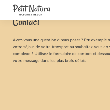
Contact
Home
/
Contact
NL
EN
Contact
FR
IT
DE
ES
Disponibilité et prix
Avez-vous une question à nous poser ? Par exemple a
votre séjour, de votre transport ou souhaitez-vous en s
complexe ? Utilisez le formulaire de contact ci-desso
votre message dans les plus brefs délais.