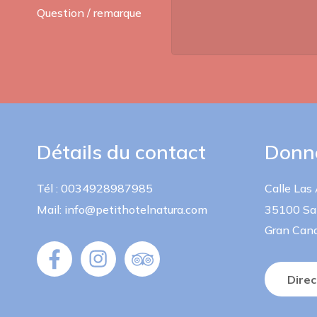
Question / remarque
Détails du contact
Donné
Tél : 0034928987985
Calle Las
Mail: info@petithotelnatura.com
35100 Sa
Gran Cana
Direc