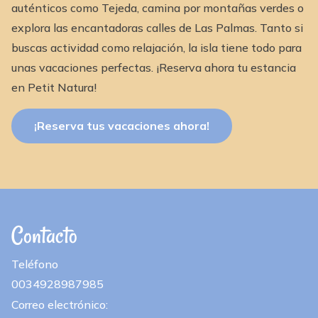
auténticos como Tejeda, camina por montañas verdes o
explora las encantadoras calles de Las Palmas. Tanto si
buscas actividad como relajación, la isla tiene todo para
unas vacaciones perfectas. ¡Reserva ahora tu estancia
en Petit Natura!
¡Reserva tus vacaciones ahora!
Contacto
Teléfono
0034928987985
Correo electrónico: