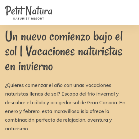
Home
Petit Natura
/
Noticias
/
Un nuevo comienzo bajo el sol | Vacaciones naturistas en
Habitaciones
invierno
Fotos
Reseñas
Instalaciones
Un nuevo comienzo bajo el
Noticias
FAQ
sol | Vacaciones naturistas
Contacto
NL
EN
en invierno
FR
IT
DE
ES
¿Quieres comenzar el año con unas vacaciones
Disponibilidad y Precios
naturistas llenas de sol? Escapa del frío invernal y
descubre el cálido y acogedor sol de Gran Canaria. En
enero y febrero, esta maravillosa isla ofrece la
combinación perfecta de relajación, aventura y
naturismo.