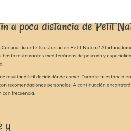
an Canaria) a poca distancia de Petit Natura
n a poca distancia de Petit Na
 Canaria, durante tu estancia en Petit Natura? Afortunadam
anos hasta restaurantes mediterráneos de pescado y especiali
a.
 resultar difícil decidir dónde comer. Durante tu estancia en
con recomendaciones personales. A continuación encontrarás
 con frecuencia.
e y