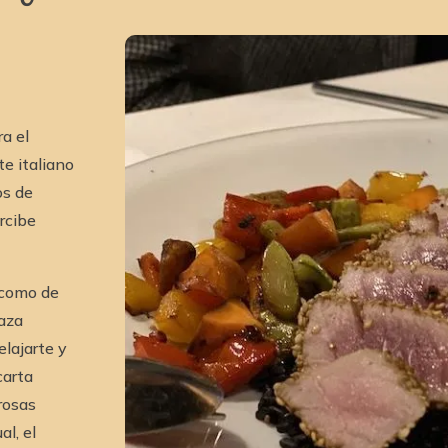
a el
e italiano
os de
rcibe
 como de
raza
elajarte y
carta
rosas
l, el