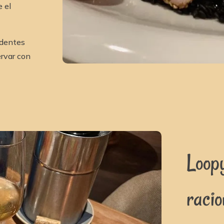
e el
identes
ervar con
Loopy
raci