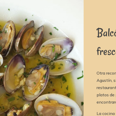
Balc
fresc
Otra reco
Agustín, s
restauran
platos de
encontrar
La cocina