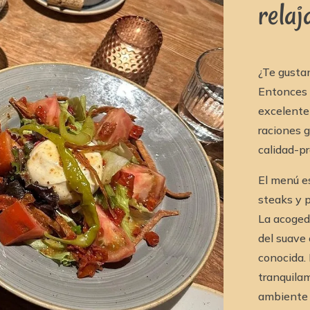
relaj
¿Te gusta
Entonces 
excelente 
raciones g
calidad-pr
El menú es
steaks y p
La acogedo
del suave 
conocida.
tranquila
ambiente r