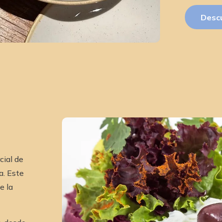
Desc
cial de
a. Este
e la