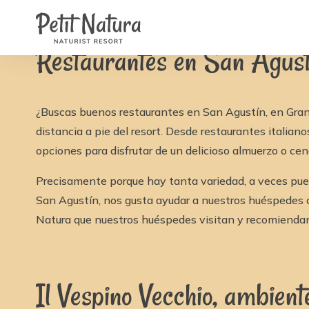
Petit Natura
Home
/
Noticias
/
Restaurantes en San Agustín (Gr
Habitaciones
Fotos
Restaurantes en San Agustí
Reseñas
Instalaciones
Noticias
FAQ
Contacto
¿Buscas buenos restaurantes en San Agustín, en Gran
NL
EN
distancia a pie del resort. Desde restaurantes itali
FR
opciones para disfrutar de un delicioso almuerzo o cen
IT
DE
Precisamente porque hay tanta variedad, a veces puede
ES
Disponibilidad y Precios
San Agustín, nos gusta ayudar a nuestros huéspedes 
Natura que nuestros huéspedes visitan y recomiendan
Il Vespino Vecchio, ambient