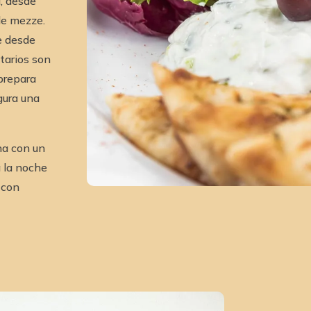
, desde
de mezze.
e desde
etarios son
 prepara
gura una
na con un
 la noche
 con