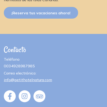
¡Reserva tus vacaciones ahora!
Contacto
Teléfono
0034928987985
Correo electrónico:
info@petithotelnatura.com