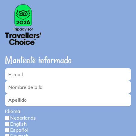
Mantente informado
Idioma
Nederlands
English
Español