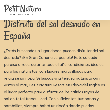
Home
Petit Natura
/
Noticias
/
Hotel naturista con terraza y vistas al mar en Gran Canaria
Habitaciones
Fotos
Reseñas
Disfruta del sol desnudo en
Instalaciones
Noticias
España
FAQ
Contacto
NL
EN
¿Estás buscando un lugar donde puedas disfrutar del sol
FR
IT
desnudo? ¡En Gran Canaria es posible! Este soleado
DE
paraíso ofrece, durante todo el año, condiciones ideales
ES
para los naturistas, con lugares maravillosos para
Disponibilidad y Precios
relajarse sin ropa. Si buscas una terraza naturista con
vistas al mar, Petit Natura Resort en Playa del Inglés es
el lugar perfecto para disfrutar de los cálidos rayos del
sol en total tranquilidad. Con suficientes tumbonas y
sombrillas, siempre habrá un rincón donde puedas