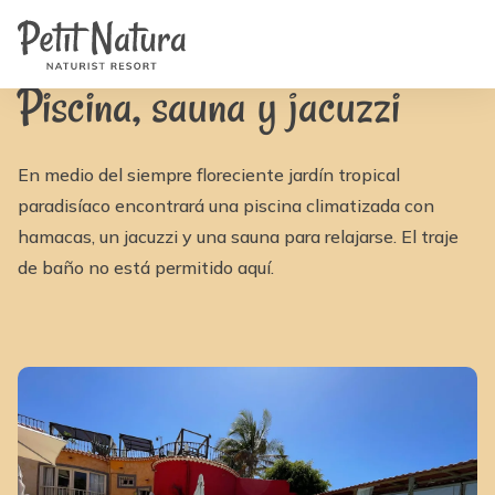
Home
Petit Natura
/
Instalaciones
/
Piscina, sauna y jacuzzi | Petit Natura
Habitaciones
Fotos
Reseñas
Piscina, sauna y jacuzzi
Instalaciones
Noticias
FAQ
Contacto
En medio del siempre floreciente jardín tropical
NL
paradisíaco encontrará una piscina climatizada con
EN
FR
hamacas, un jacuzzi y una sauna para relajarse. El traje
IT
de baño no está permitido aquí.
DE
ES
Disponibilidad y Precios